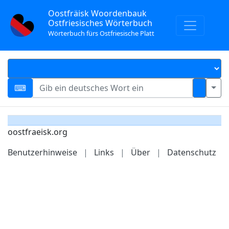
Oostfräisk Woordenbauk
Ostfriesisches Wörterbuch
Wörterbuch fürs Ostfriesische Platt
oostfraeisk.org
Benutzerhinweise
|
Links
|
Über
|
Datenschutz