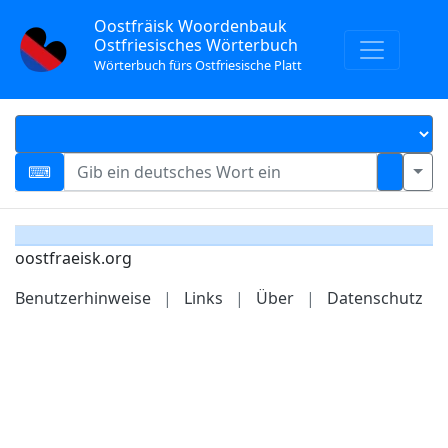
Oostfräisk Woordenbauk
Ostfriesisches Wörterbuch
Wörterbuch fürs Ostfriesische Platt
oostfraeisk.org
Benutzerhinweise
|
Links
|
Über
|
Datenschutz