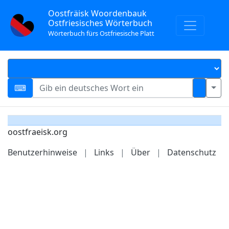
Oostfräisk Woordenbauk
Ostfriesisches Wörterbuch
Wörterbuch fürs Ostfriesische Platt
oostfraeisk.org
Benutzerhinweise
|
Links
|
Über
|
Datenschutz