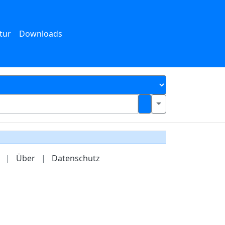
tur
Downloads
|
Über
|
Datenschutz