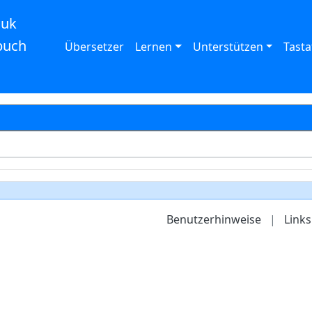
auk
buch
Übersetzer
Lernen
Unterstützen
Tasta
Benutzerhinweise
|
Links