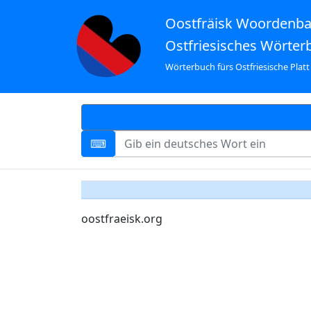
Oostfräisk Woordenb
Ostfriesisches Wörter
Wörterbuch fürs Ostfriesische Platt
oostfraeisk.org