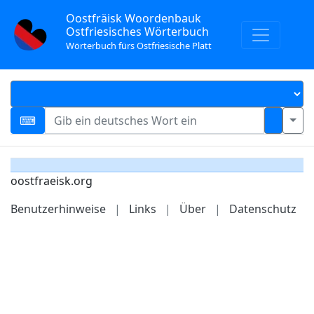
Oostfräisk Woordenbauk
Ostfriesisches Wörterbuch
Wörterbuch fürs Ostfriesische Platt
oostfraeisk.org
Benutzerhinweise
|
Links
|
Über
|
Datenschutz