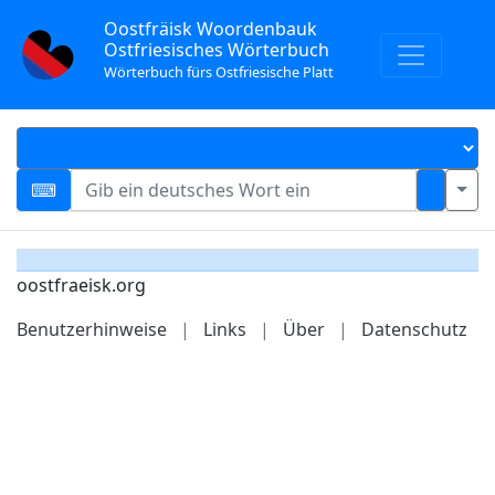
Oostfräisk Woordenbauk
Ostfriesisches Wörterbuch
Wörterbuch fürs Ostfriesische Platt
oostfraeisk.org
Benutzerhinweise
|
Links
|
Über
|
Datenschutz