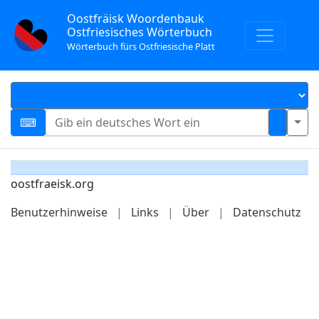
Oostfräisk Woordenbauk
Ostfriesisches Wörterbuch
Wörterbuch fürs Ostfriesische Platt
oostfraeisk.org
Benutzerhinweise
|
Links
|
Über
|
Datenschutz