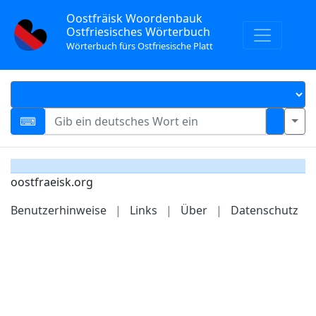
Oostfräisk Woordenbauk
Ostfriesisches Wörterbuch
Wörterbuch fürs Ostfriesische Platt
oostfraeisk.org
Benutzerhinweise
|
Links
|
Über
|
Datenschutz