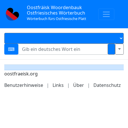
Oostfräisk Woordenbauk
Ostfriesisches Wörterbuch
Wörterbuch fürs Ostfriesische Platt
oostfraeisk.org
Benutzerhinweise
|
Links
|
Über
|
Datenschutz