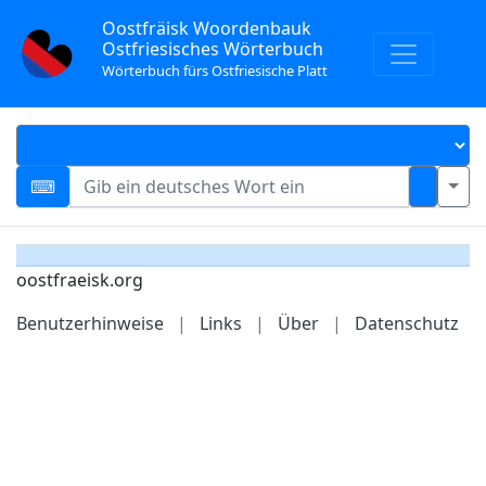
Oostfräisk Woordenbauk
Ostfriesisches Wörterbuch
Wörterbuch fürs Ostfriesische Platt
oostfraeisk.org
Benutzerhinweise
|
Links
|
Über
|
Datenschutz