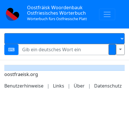
Oostfräisk Woordenbauk
Ostfriesisches Wörterbuch
Wörterbuch fürs Ostfriesische Platt
oostfraeisk.org
Benutzerhinweise
|
Links
|
Über
|
Datenschutz