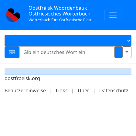
Oostfräisk Woordenbauk
Ostfriesisches Wörterbuch
Wörterbuch fürs Ostfriesische Platt
oostfraeisk.org
Benutzerhinweise
|
Links
|
Über
|
Datenschutz