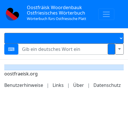
Oostfräisk Woordenbauk
Ostfriesisches Wörterbuch
Wörterbuch fürs Ostfriesische Platt
oostfraeisk.org
Benutzerhinweise
|
Links
|
Über
|
Datenschutz