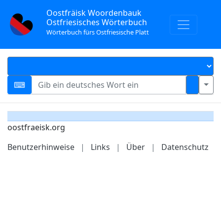
Oostfräisk Woordenbauk
Ostfriesisches Wörterbuch
Wörterbuch fürs Ostfriesische Platt
oostfraeisk.org
Benutzerhinweise
|
Links
|
Über
|
Datenschutz