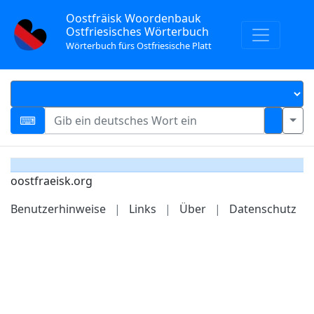
Oostfräisk Woordenbauk
Ostfriesisches Wörterbuch
Wörterbuch fürs Ostfriesische Platt
oostfraeisk.org
Benutzerhinweise
|
Links
|
Über
|
Datenschutz