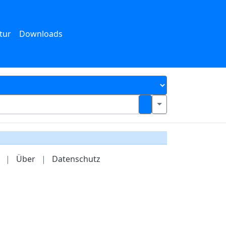
tur
Downloads
|
Über
|
Datenschutz