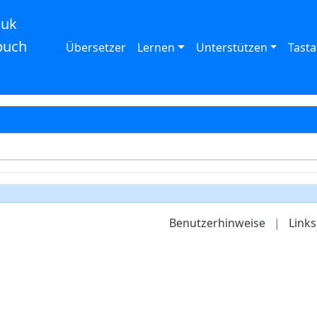
auk
buch
Übersetzer
Lernen
Unterstützen
Tasta
Benutzerhinweise
|
Links