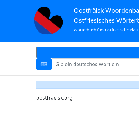
Oostfräisk Woordenb
Ostfriesisches Wörter
Wörterbuch fürs Ostfriesische Platt
oostfraeisk.org