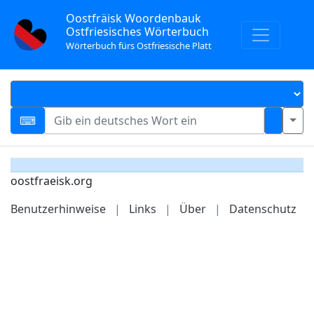
Oostfräisk Woordenbauk
Ostfriesisches Wörterbuch
Wörterbuch fürs Ostfriesische Platt
oostfraeisk.org
Benutzerhinweise
|
Links
|
Über
|
Datenschutz