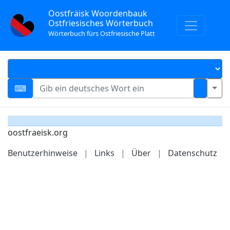
Oostfräisk Woordenbauk
Ostfriesisches Wörterbuch
Wörterbuch fürs Ostfriesische Platt
oostfraeisk.org
Benutzerhinweise
|
Links
|
Über
|
Datenschutz