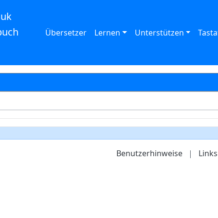
auk
buch
Übersetzer
Lernen
Unterstützen
Tasta
Benutzerhinweise
|
Links