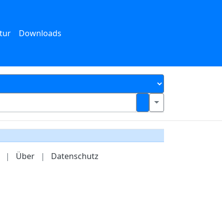
tur
Downloads
|
Über
|
Datenschutz