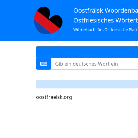
Oostfräisk Woordenb
Ostfriesisches Wörter
Wörterbuch fürs Ostfriesische Platt
oostfraeisk.org