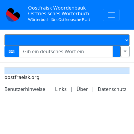
Oostfräisk Woordenbauk
Ostfriesisches Wörterbuch
Wörterbuch fürs Ostfriesische Platt
oostfraeisk.org
Benutzerhinweise
|
Links
|
Über
|
Datenschutz