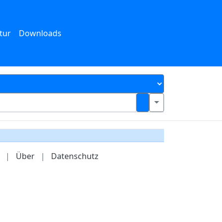
tur
Downloads
|
Über
|
Datenschutz