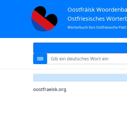
Oostfräisk Woordenb
Ostfriesisches Wörter
Wörterbuch fürs Ostfriesische Platt
oostfraeisk.org