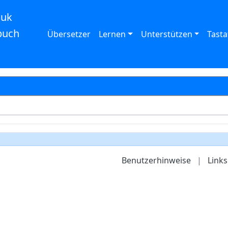
auk
buch
Übersetzer
Lernen
Unterstützen
Tasta
Benutzerhinweise
|
Links