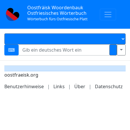
Oostfräisk Woordenbauk
Ostfriesisches Wörterbuch
Wörterbuch fürs Ostfriesische Platt
oostfraeisk.org
Benutzerhinweise
|
Links
|
Über
|
Datenschutz