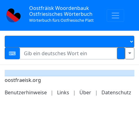
Oostfräisk Woordenbauk
Ostfriesisches Wörterbuch
Wörterbuch fürs Ostfriesische Platt
oostfraeisk.org
Benutzerhinweise
|
Links
|
Über
|
Datenschutz