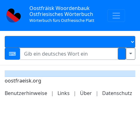
Oostfräisk Woordenbauk
Ostfriesisches Wörterbuch
Wörterbuch fürs Ostfriesische Platt
oostfraeisk.org
Benutzerhinweise
|
Links
|
Über
|
Datenschutz