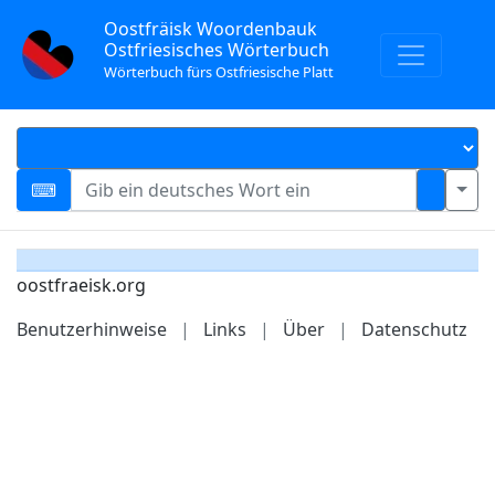
Oostfräisk Woordenbauk
Ostfriesisches Wörterbuch
Wörterbuch fürs Ostfriesische Platt
oostfraeisk.org
Benutzerhinweise
|
Links
|
Über
|
Datenschutz