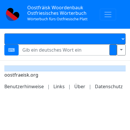
Oostfräisk Woordenbauk
Ostfriesisches Wörterbuch
Wörterbuch fürs Ostfriesische Platt
oostfraeisk.org
Benutzerhinweise
|
Links
|
Über
|
Datenschutz