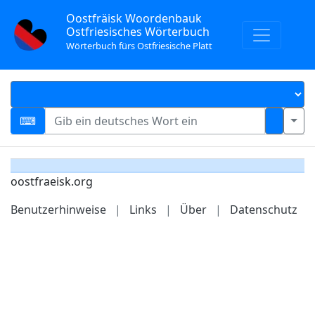
Oostfräisk Woordenbauk
Ostfriesisches Wörterbuch
Wörterbuch fürs Ostfriesische Platt
oostfraeisk.org
Benutzerhinweise
|
Links
|
Über
|
Datenschutz