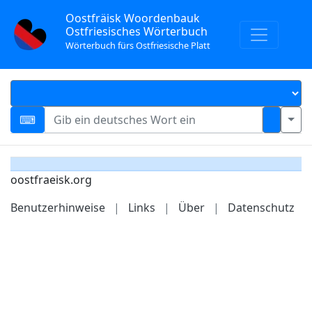
Oostfräisk Woordenbauk
Ostfriesisches Wörterbuch
Wörterbuch fürs Ostfriesische Platt
oostfraeisk.org
Benutzerhinweise
|
Links
|
Über
|
Datenschutz