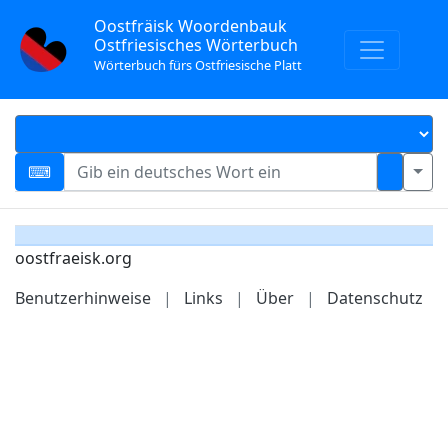
Oostfräisk Woordenbauk
Ostfriesisches Wörterbuch
Wörterbuch fürs Ostfriesische Platt
oostfraeisk.org
Benutzerhinweise
|
Links
|
Über
|
Datenschutz