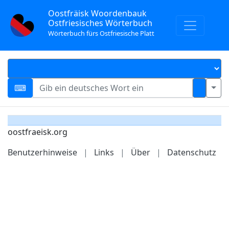
Oostfräisk Woordenbauk
Ostfriesisches Wörterbuch
Wörterbuch fürs Ostfriesische Platt
oostfraeisk.org
Benutzerhinweise
|
Links
|
Über
|
Datenschutz