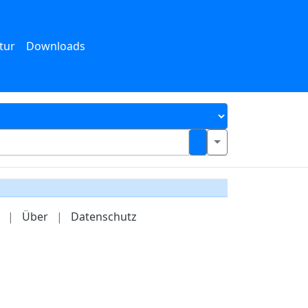
tur
Downloads
|
Über
|
Datenschutz