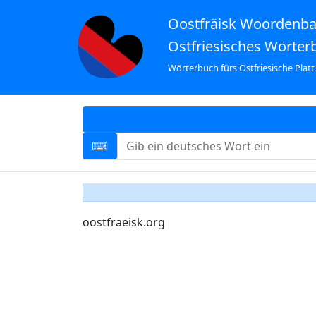
Oostfräisk Woordenb
Ostfriesisches Wörter
Wörterbuch fürs Ostfriesische Platt
oostfraeisk.org