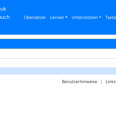
auk
buch
Übersetzer
Lernen
Unterstützen
Tasta
Benutzerhinweise
|
Links