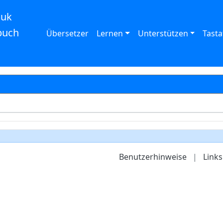
auk
buch
Übersetzer
Lernen
Unterstützen
Tasta
Benutzerhinweise
|
Links