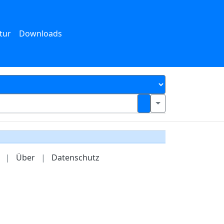
tur
Downloads
|
Über
|
Datenschutz