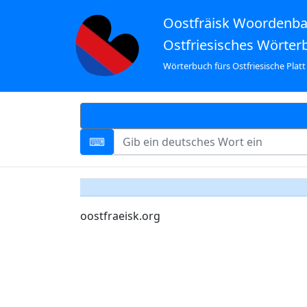
Oostfräisk Woordenb
Ostfriesisches Wörter
Wörterbuch fürs Ostfriesische Platt
oostfraeisk.org