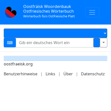
Oostfräisk Woordenbauk
Ostfriesisches Wörterbuch
Wörterbuch fürs Ostfriesische Platt
oostfraeisk.org
Benutzerhinweise
|
Links
|
Über
|
Datenschutz