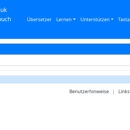
auk
buch
Übersetzer
Lernen
Unterstützen
Tasta
Benutzerhinweise
|
Links