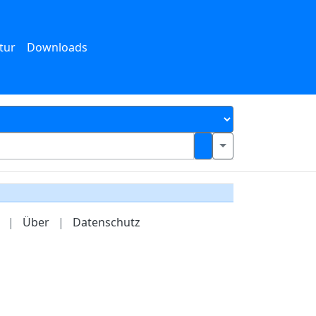
tur
Downloads
|
Über
|
Datenschutz