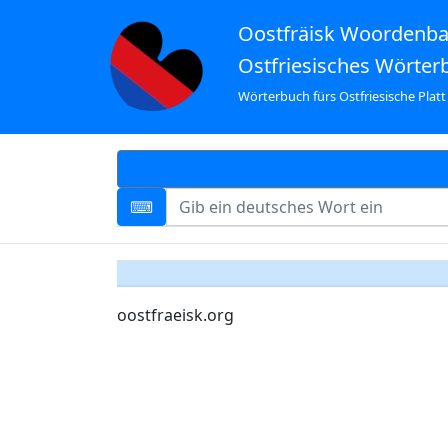
Oostfräisk Woordenb
Ostfriesisches Wörter
Wörterbuch fürs Ostfriesische Platt
oostfraeisk.org