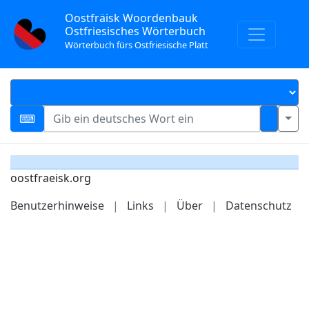
Oostfräisk Woordenbauk
Ostfriesisches Wörterbuch
Wörterbuch fürs Ostfriesische Platt
oostfraeisk.org
Benutzerhinweise
|
Links
|
Über
|
Datenschutz