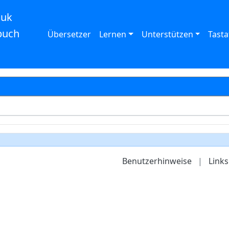
auk
buch
Übersetzer
Lernen
Unterstützen
Tasta
Benutzerhinweise
|
Links