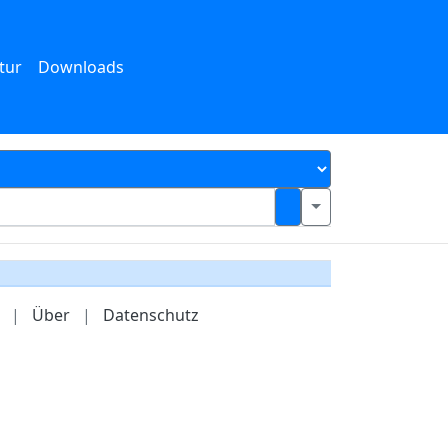
tur
Downloads
|
Über
|
Datenschutz