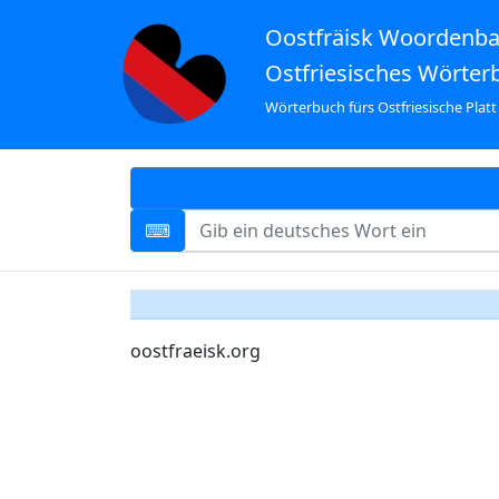
Oostfräisk Woordenb
Ostfriesisches Wörter
Wörterbuch fürs Ostfriesische Platt
oostfraeisk.org