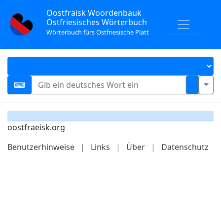
Oostfräisk Woordenbauk
Ostfriesisches Wörterbuch
Wörterbuch fürs Ostfriesische Platt
oostfraeisk.org
Benutzerhinweise
|
Links
|
Über
|
Datenschutz