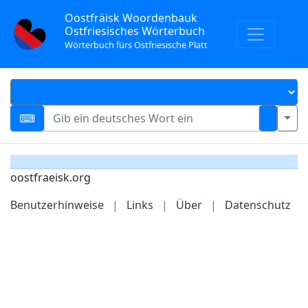
Oostfräisk Woordenbauk
Ostfriesisches Wörterbuch
Wörterbuch fürs Ostfriesische Platt
oostfraeisk.org
Benutzerhinweise
|
Links
|
Über
|
Datenschutz