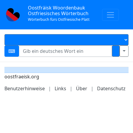
Oostfräisk Woordenbauk
Ostfriesisches Wörterbuch
Wörterbuch fürs Ostfriesische Platt
oostfraeisk.org
Benutzerhinweise
|
Links
|
Über
|
Datenschutz