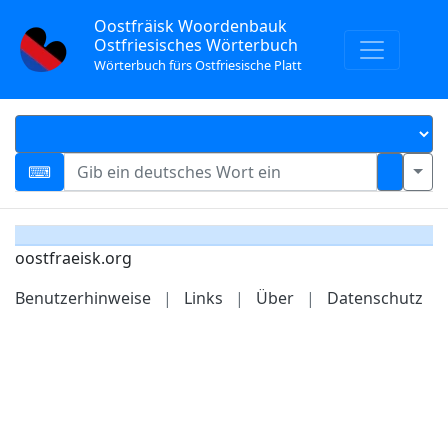
Oostfräisk Woordenbauk
Ostfriesisches Wörterbuch
Wörterbuch fürs Ostfriesische Platt
oostfraeisk.org
Benutzerhinweise
|
Links
|
Über
|
Datenschutz