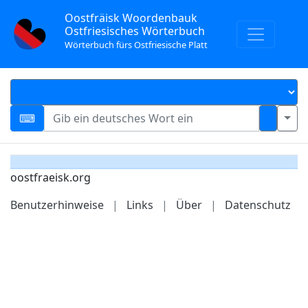
Oostfräisk Woordenbauk
Ostfriesisches Wörterbuch
Wörterbuch fürs Ostfriesische Platt
oostfraeisk.org
Benutzerhinweise
|
Links
|
Über
|
Datenschutz