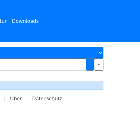
tur
Downloads
|
Über
|
Datenschutz