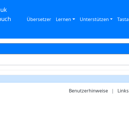
auk
buch
Übersetzer
Lernen
Unterstützen
Tasta
Benutzerhinweise
|
Links