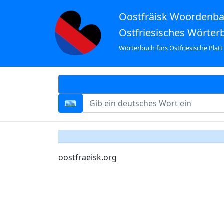
Oostfräisk Woordenb
Ostfriesisches Wörter
Wörterbuch fürs Ostfriesische Platt
oostfraeisk.org