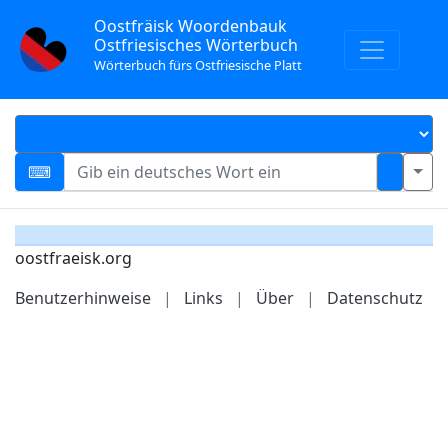
Oostfräisk Woordenbauk
Ostfriesisches Wörterbuch
Wörterbuch fürs Ostfriesische Platt
oostfraeisk.org
Benutzerhinweise
|
Links
|
Über
|
Datenschutz