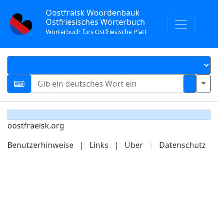
Oostfräisk Woordenbauk
Ostfriesisches Wörterbuch
Wörterbuch fürs Ostfriesische Platt
oostfraeisk.org
Benutzerhinweise
|
Links
|
Über
|
Datenschutz