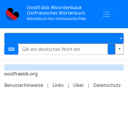
Oostfräisk Woordenbauk
Ostfriesisches Wörterbuch
Wörterbuch fürs Ostfriesische Platt
oostfraeisk.org
Benutzerhinweise
|
Links
|
Über
|
Datenschutz