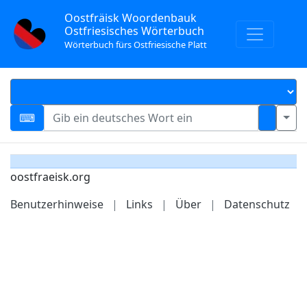
Oostfräisk Woordenbauk
Ostfriesisches Wörterbuch
Wörterbuch fürs Ostfriesische Platt
oostfraeisk.org
Benutzerhinweise
|
Links
|
Über
|
Datenschutz