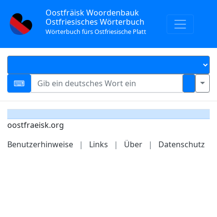
Oostfräisk Woordenbauk
Ostfriesisches Wörterbuch
Wörterbuch fürs Ostfriesische Platt
oostfraeisk.org
Benutzerhinweise
|
Links
|
Über
|
Datenschutz