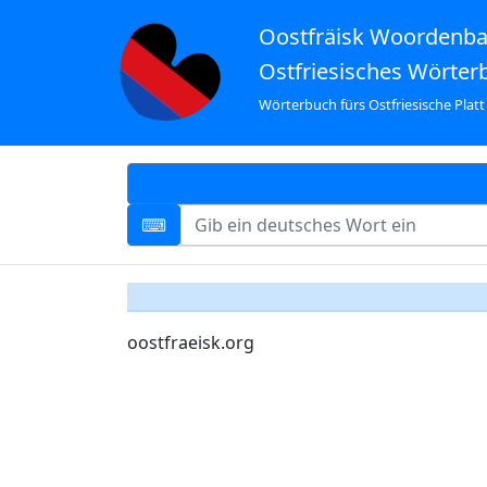
Oostfräisk Woordenb
Ostfriesisches Wörter
Wörterbuch fürs Ostfriesische Platt
oostfraeisk.org