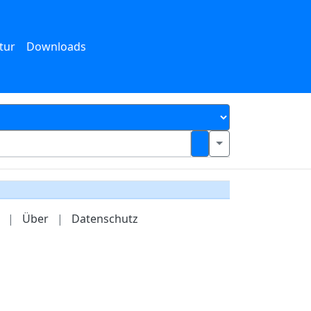
tur
Downloads
|
Über
|
Datenschutz