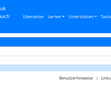
auk
buch
Übersetzer
Lernen
Unterstützen
Tasta
Benutzerhinweise
|
Links