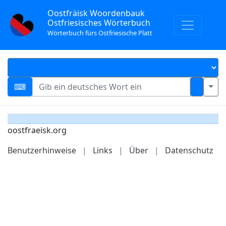
Oostfräisk Woordenbauk
Ostfriesisches Wörterbuch
Wörterbuch fürs Ostfriesische Platt
oostfraeisk.org
Benutzerhinweise
|
Links
|
Über
|
Datenschutz