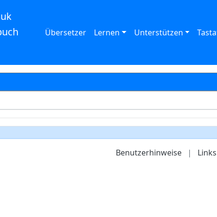
auk
buch
Übersetzer
Lernen
Unterstützen
Tasta
Benutzerhinweise
|
Links