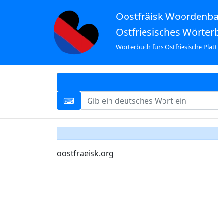
Oostfräisk Woordenb
Ostfriesisches Wörter
Wörterbuch fürs Ostfriesische Platt
oostfraeisk.org