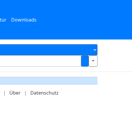
tur
Downloads
|
Über
|
Datenschutz